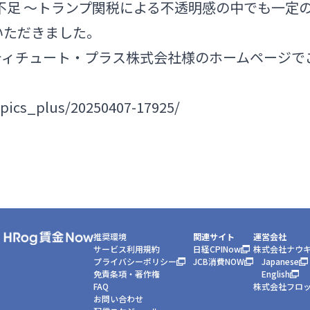
不足 ～トランプ関税による不透明感の中でも一定
用いただきました。
スティチュート・プラス株式会社様のホームページ
opics_plus/20250407-17925/
推奨環境
関連サイト
運営会社
サービス利用規約
日経CPINow
株式会社ナウ
プライバシーポリシー
JCB消費NOW
Japanese
免責条項・著作権
English
FAQ
株式会社フロ
お問い合わせ