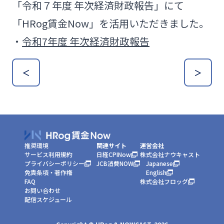
「令和７年度 年次経済財政報告」にて
「HRog賃金Now」を活用いただきました。
・
令和7年度 年次経済財政報告
＜
＞
推奨環境
関連サイト
運営会社
サービス利用規約
日経CPINow
株式会社ナウキャスト
プライバシーポリシー
JCB消費NOW
Japanese
免責条項・著作権
English
FAQ
株式会社フロッグ
お問い合わせ
配信スケジュール